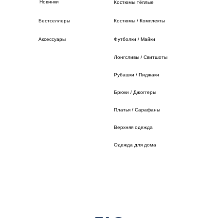
Новинки
Костюмы тёплые
Бестселлеры
Костюмы / Комплекты
Аксессуары
Футболки / Майки
Лонгсливы / Свитшоты
Рубашки / Пиджаки
Брюки / Джоггеры
Платья / Сарафаны
Верхняя одежда
Одежда для дома