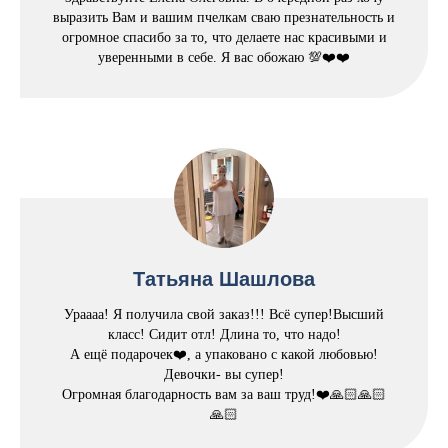
выразить Вам и вашим пчелкам сваю презнательность и
огромное спасибо за то, что делаете нас красивыми и
уверенными в себе. Я вас обожаю 💯❤️❤️
Татьяна Шашлова
Ураааа! Я получила свой заказ!!! Всё супер!Высший
класс! Сидит отл! Длина то, что надо!
А ещё подарочек❤️, а упаковано с какой любовью!
Девочки- вы супер!
Огромная благодарность вам за ваш труд!❤️🙏🏻🙏🏻
🙏🏻