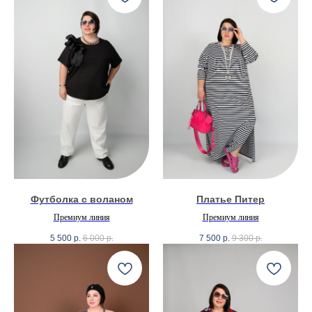
Футболка с воланом
Платье Питер
Премиум линия
Премиум линия
5 500
р.
6 000
р.
7 500
р.
9 300
р.