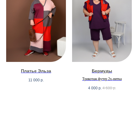
Платье Эльза
Бермуды
Трикотаж футер 2х-нитка
11 000
р.
4 000
р.
4 600
р.