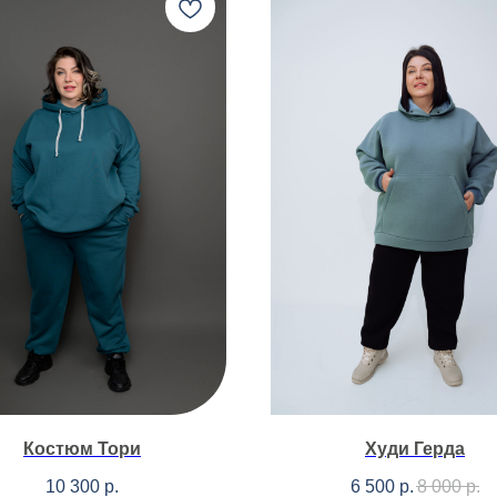
Костюм Тори
Худи Герда
10 300
р.
6 500
р.
8 000
р.