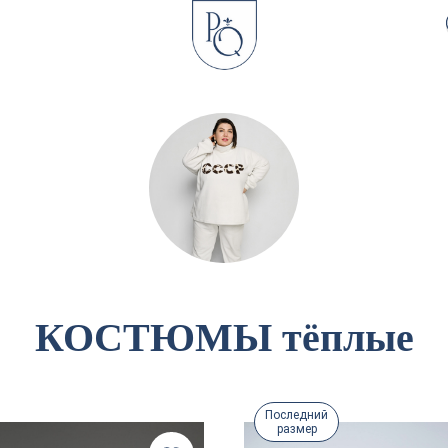
КОСТЮМЫ тёплые
Последний
размер