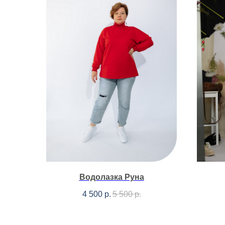
Водолазка Руна
4 500
р.
5 500
р.