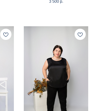
3 500
р.