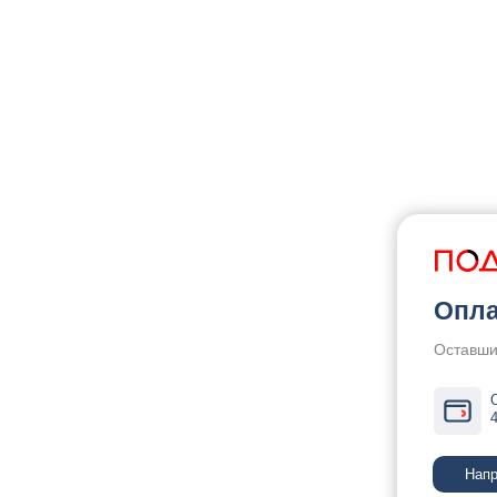
Опла
Оставши
Напр