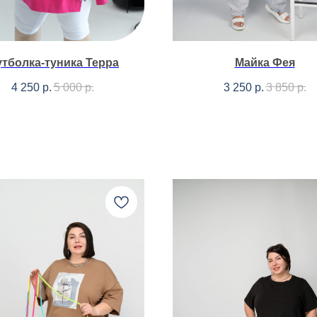
тболка-туника Терра
Майка Фея
4 250
р.
5 000
р.
3 250
р.
3 850
р.