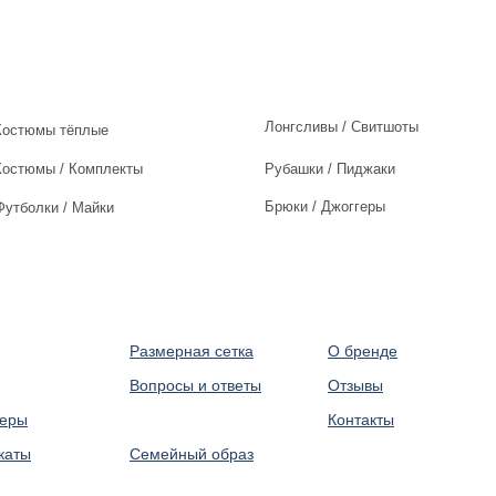
Лонгсливы / Свитшоты
Костюмы тёплые
Костюмы / Комплекты
Рубашки / Пиджаки
Брюки / Джоггеры
Футболки / Майки
Размерная сетка
О бренде
Вопросы и ответы
Отзывы
леры
⠀
Контакты
каты
Семейный образ