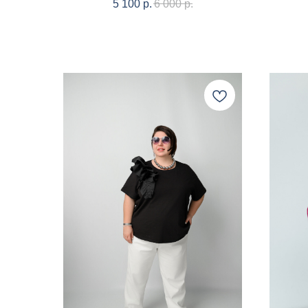
5 100
р.
6 000
р.