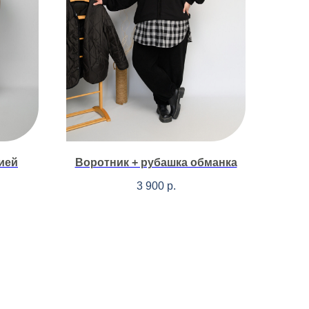
ией
Воротник + рубашка обманка
3 900
р.