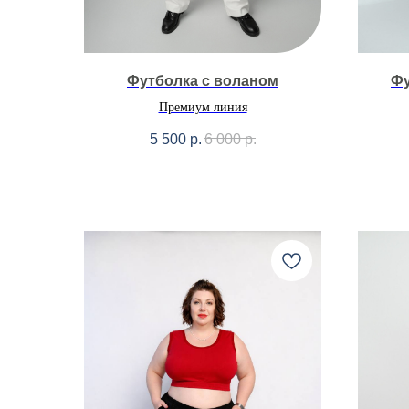
Футболка с воланом
Фу
Премиум линия
5 500
р.
6 000
р.