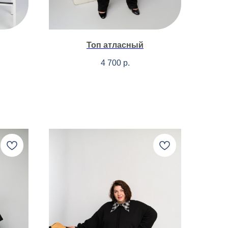
Топ атласный
4 700
р.