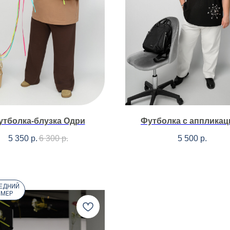
утболка-блузка Одри
Футболка с аппликац
5 350
р.
6 300
р.
5 500
р.
ЕДНИЙ
ЗМЕР