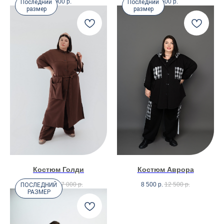
12 900
р.
11 500
р.
Последний
Последний
размер
размер
Костюм Голди
Костюм Аврора
8 500
р.
17 000
р.
8 500
р.
12 500
р.
ПОСЛЕДНИЙ
РАЗМЕР