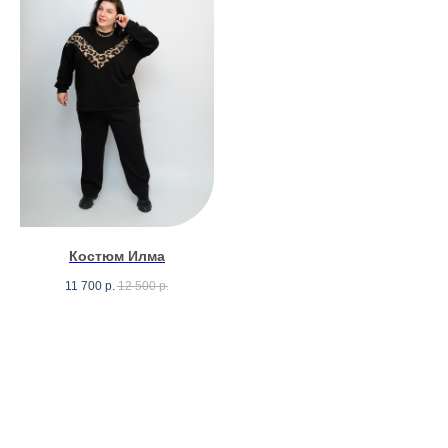
Костюм Илма
11 700
р.
12 500
р.