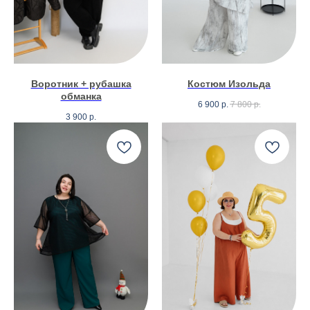
Воротник + рубашка
Костюм Изольда
обманка
6 900
р.
7 800
р.
3 900
р.