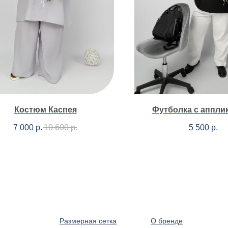
Костюм Каспея
Футболка с аппли
7 000
р.
10 600
р.
5 500
р.
Размерная сетка
О бренде