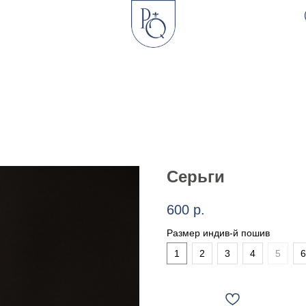
Серьги
600
р.
Размер индив-й пошив
1
2
3
4
5
6
в