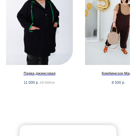
Парка джинсовая
Комбинезон Марго
11 000
р.
15 000
р.
8 500
р.