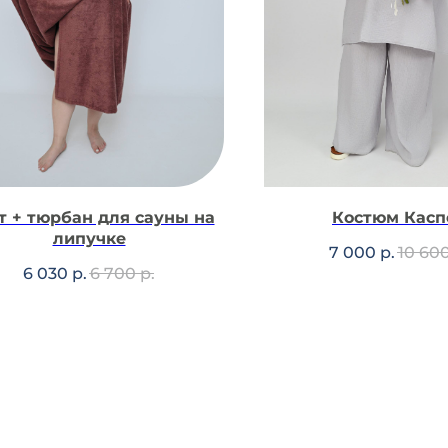
т + тюрбан для сауны на
Костюм Касп
липучке
7 000
р.
10 60
6 030
р.
6 700
р.