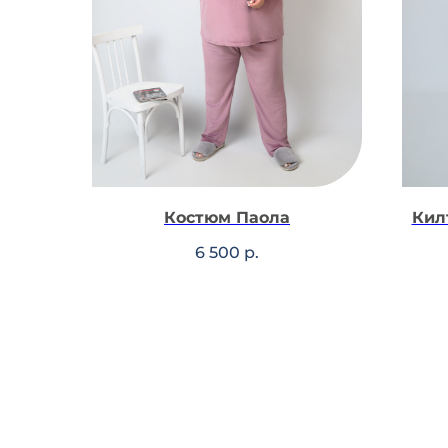
Костюм Паола
Кил
6 500
р.