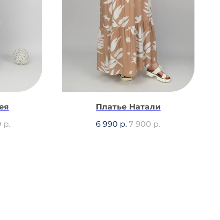
ея
Платье Натали
0
р.
6 990
р.
7 900
р.