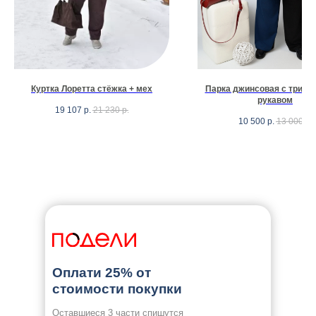
Куртка Лоретта стёжка + мех
Парка джинсовая с трик
рукавом
19 107
р.
21 230
р.
10 500
р.
13 000
р.
Оплати 25% от
стоимости покупки
Оставшиеся 3 части спишутся