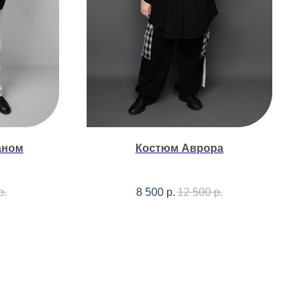
аном
Костюм Аврора
р.
8 500
р.
12 500
р.