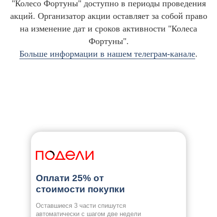
"Колесо Фортуны" доступно в периоды проведения
акций. Организатор акции оставляет за собой право
на изменение дат и сроков активности "Колеса
Фортуны".
Больше информации в нашем телеграм-канале
.
Оплати 25% от
стоимости покупки
Оставшиеся 3 части спишутся
автоматически с шагом две недели