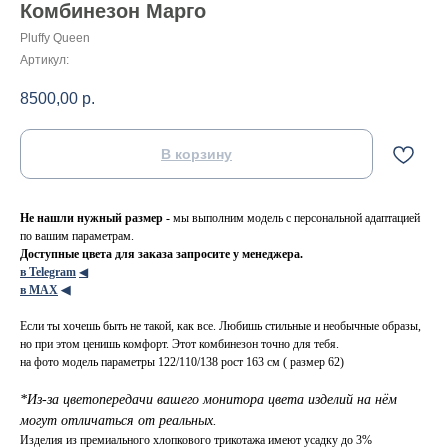
Комбинезон Марго
Pluffy Queen
Артикул:
8500,00
р.
В корзину
Не нашли нужный размер -
мы выполним модель с персональной адаптацией
по вашим параметрам.
Доступные цвета для заказа запросите у менеджера.
в Telegram
◀
в МАХ
◀
Если ты хочешь быть не такой, как все. Любишь стильные и необычные образы,
но при этом ценишь комфорт. Этот комбинезон точно для тебя.
на фото модель параметры 122/110/138 рост 163 см ( размер 62)
*Из-за цветопередачи вашего монитора цвета изделий на нём
могут отличаться от реальных.
Изделия из премиального хлопкового трикотажа имеют усадку до 3%