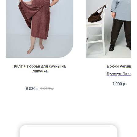
Килт + тюрбан для сауны на
Брюки Регина
липучке
Премиум Линия
7 000
р.
6 030
р.
6 700
р.