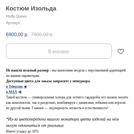
Костюм Изольда
Pluffy Queen
Артикул:
6900,00
р.
7800,00
р.
В корзину
Не нашли нужный размер -
мы выполним модель с персональной адаптацией
по вашим параметрам.
Доступные цвета для заказа запросите у менеджера.
в Telegram
◀
в МАХ
◀
Такой костюм — универсальная основа для летнего гардероба: его можно носить
как комплектом, так и раздельно, комбинируя с джинсами, юбками или верхом
из другой ткани. Главное — подчеркнуть легкость и естественность!
*Из-за цветопередачи вашего монитора цвета изделий на нём
могут отличаться от реальных
Имеет усадку до 10%