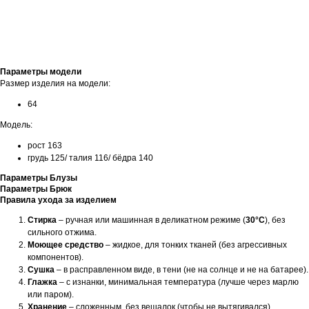
Параметры модели
Размер изделия на модели:
64
Модель:
рост 163
грудь 125/ талия 116/ бёдра 140
Параметры Блузы
Параметры Брюк
Правила ухода за изделием
Стирка
– ручная или машинная в деликатном режиме (
30°C
), без
сильного отжима.
Моющее средство
– жидкое, для тонких тканей (без агрессивных
компонентов).
Сушка
– в расправленном виде, в тени (не на солнце и не на батарее).
Глажка
– с изнанки, минимальная температура (лучше через марлю
или паром).
Хранение
– сложенным, без вешалок (чтобы не вытягивался).