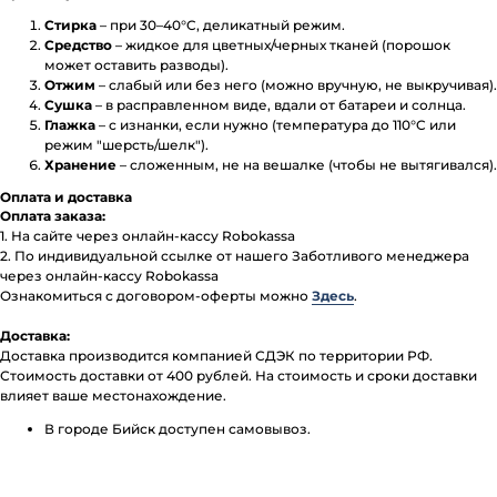
Стирка
– при 30–40°C, деликатный режим.
Средство
– жидкое для цветных/черных тканей (порошок
может оставить разводы).
Отжим
– слабый или без него (можно вручную, не выкручивая).
Сушка
– в расправленном виде, вдали от батареи и солнца.
Глажка
– с изнанки, если нужно (температура до 110°C или
режим "шерсть/шелк").
Хранение
– сложенным, не на вешалке (чтобы не вытягивался).
Оплата и доставка
Оплата заказа:
1. На сайте через онлайн-кассу Robokassa
2. По индивидуальной ссылке от нашего Заботливого менеджера
через онлайн-кассу Robokassa
Ознакомиться с договором-оферты можно
Здесь
.
Доставка:
Доставка производится компанией СДЭК по территории РФ.
Стоимость доставки от 400 рублей. На стоимость и сроки доставки
влияет ваше местонахождение.
В городе Бийск доступен самовывоз.