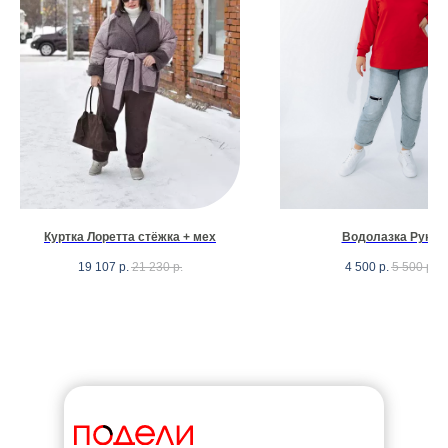
Куртка Лоретта стёжка + мех
Водолазка Руна
19 107
р.
21 230
р.
4 500
р.
5 500
р.