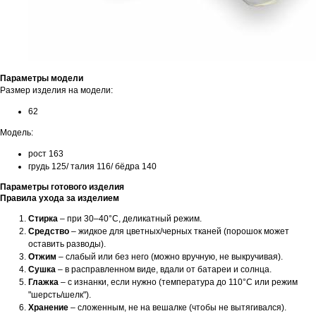
Параметры модели
Размер изделия на модели:
62
Модель:
рост 163
грудь 125/ талия 116/ бёдра 140
Параметры готового изделия
Правила ухода за изделием
Стирка
– при 30–40°C, деликатный режим.
Средство
– жидкое для цветных/черных тканей (порошок может
оставить разводы).
Отжим
– слабый или без него (можно вручную, не выкручивая).
Сушка
– в расправленном виде, вдали от батареи и солнца.
Глажка
– с изнанки, если нужно (температура до 110°C или режим
"шерсть/шелк").
Хранение
– сложенным, не на вешалке (чтобы не вытягивался).