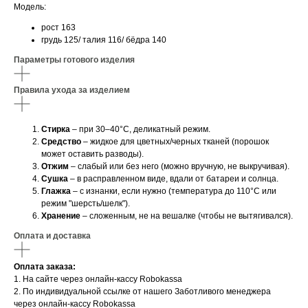
Модель:
рост 163
грудь 125/ талия 116/ бёдра 140
Параметры готового изделия
Правила ухода за изделием
Стирка
– при 30–40°C, деликатный режим.
Средство
– жидкое для цветных/черных тканей (порошок
может оставить разводы).
Отжим
– слабый или без него (можно вручную, не выкручивая).
Сушка
– в расправленном виде, вдали от батареи и солнца.
Глажка
– с изнанки, если нужно (температура до 110°C или
режим "шерсть/шелк").
Хранение
– сложенным, не на вешалке (чтобы не вытягивался).
Оплата и доставка
Оплата заказа:
1. На сайте через онлайн-кассу Robokassa
2. По индивидуальной ссылке от нашего Заботливого менеджера
через онлайн-кассу Robokassa