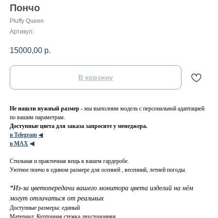
Пончо
Pluffy Queen
Артикул:
15000,00
р.
В корзину
Не нашли нужный размер -
мы выполним модель с персональной адаптацией
по вашим параметрам.
Доступные цвета для заказа запросите у менеджера.
в Telegram
◀
в МАХ
◀
Стильная и практичная вещь в вашем гардеробе.
Уютное пончо в едином размере для осенней , весенний, летней погоды.
*Из-за цветопередачи вашего монитора цвета изделий на нём
могут отличаться от реальных
Доступные размеры: единый
Материал: Курточная стежка двусторонняя