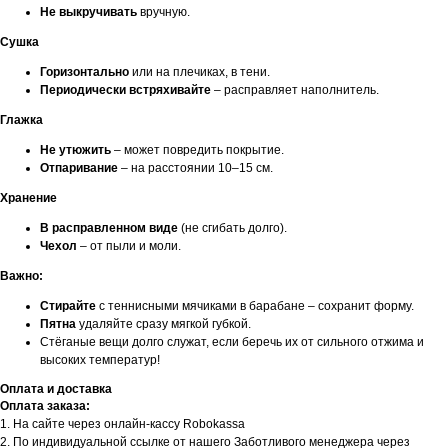
Не выкручивать
вручную.
Сушка
Горизонтально
или на плечиках, в тени.
Периодически встряхивайте
– расправляет наполнитель.
Глажка
Не утюжить
– может повредить покрытие.
Отпаривание
– на расстоянии 10–15 см.
Хранение
В расправленном виде
(не сгибать долго).
Чехол
– от пыли и моли.
Важно:
Стирайте
с теннисными мячиками в барабане – сохранит форму.
Пятна
удаляйте сразу мягкой губкой.
Стёганые вещи долго служат, если беречь их от сильного отжима и
высоких температур!
Оплата и доставка
Оплата заказа:
1. На сайте через онлайн-кассу Robokassa
2. По индивидуальной ссылке от нашего Заботливого менеджера через