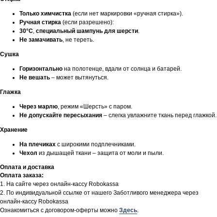
Только химчистка
(если нет маркировки «ручная стирка»).
Ручная стирка
(если разрешено):
30°C
,
специальный шампунь для шерсти
.
Не замачивать
, не тереть.
Сушка
Горизонтально
на полотенце, вдали от солнца и батарей.
Не вешать
– может вытянуться.
Глажка
Через марлю
, режим «Шерсть» с паром.
Не допускайте пересыхания
– слегка увлажните ткань перед глажкой.
Хранение
На плечиках
с широкими подплечниками.
Чехол
из дышащей ткани – защита от моли и пыли.
Оплата и доставка
Оплата заказа:
1. На сайте через онлайн-кассу Robokassa
2. По индивидуальной ссылке от нашего Заботливого менеджера через
онлайн-кассу Robokassa
Ознакомиться с договором-оферты можно
Здесь
.