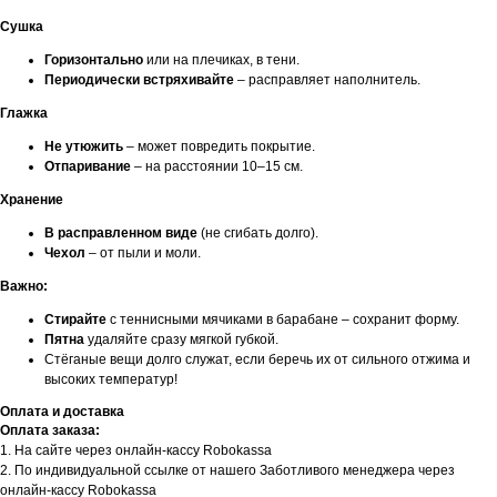
Сушка
Горизонтально
или на плечиках, в тени.
Периодически встряхивайте
– расправляет наполнитель.
Глажка
Не утюжить
– может повредить покрытие.
Отпаривание
– на расстоянии 10–15 см.
Хранение
В расправленном виде
(не сгибать долго).
Чехол
– от пыли и моли.
Важно:
Стирайте
с теннисными мячиками в барабане – сохранит форму.
Пятна
удаляйте сразу мягкой губкой.
Стёганые вещи долго служат, если беречь их от сильного отжима и
высоких температур!
Оплата и доставка
Оплата заказа:
1. На сайте через онлайн-кассу Robokassa
2. По индивидуальной ссылке от нашего Заботливого менеджера через
онлайн-кассу Robokassa