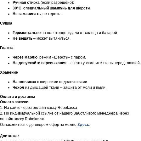
Ручная стирка
(если разрешено):
30°C
,
специальный шампунь для шерсти
.
Не замачивать
, не тереть.
Сушка
Горизонтально
на полотенце, вдали от солнца и батарей.
Не вешать
– может вытянуться.
Глажка
Через марлю
, режим «Шерсть» с паром.
Не допускайте пересыхания
– слегка увлажните ткань перед глажкой.
Хранение
На плечиках
с широкими подплечниками.
Чехол
из дышащей ткани – защита от моли и пыли.
Оплата и доставка
Оплата заказа:
1. На сайте через онлайн-кассу Robokassa
2. По индивидуальной ссылке от нашего Заботливого менеджера через
онлайн-кассу Robokassa
Ознакомиться с договором-оферты можно
Здесь
.
Доставка: